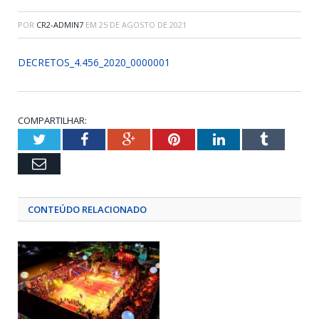
POR
CR2-ADMIN7
EM
25 DE AGOSTO DE 2021
DECRETOS_4.456_2020_0000001
COMPARTILHAR:
Twitter
Facebook
Google+
Pinterest
LinkedIn
Tumblr
Email
CONTEÚDO RELACIONADO