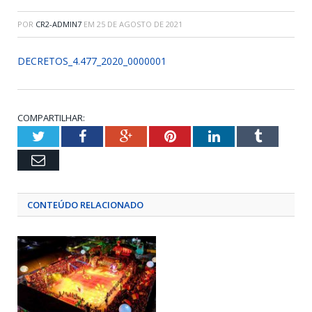
POR
CR2-ADMIN7
EM
25 DE AGOSTO DE 2021
DECRETOS_4.477_2020_0000001
COMPARTILHAR:
Twitter
Facebook
Google+
Pinterest
LinkedIn
Tumblr
Email
CONTEÚDO RELACIONADO