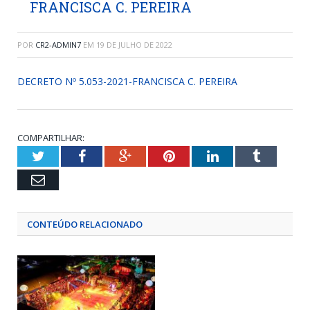
FRANCISCA C. PEREIRA
POR
CR2-ADMIN7
EM
19 DE JULHO DE 2022
DECRETO Nº 5.053-2021-FRANCISCA C. PEREIRA
COMPARTILHAR:
Twitter
Facebook
Google+
Pinterest
LinkedIn
Tumblr
Email
CONTEÚDO RELACIONADO