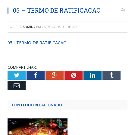
05 – TERMO DE RATIFICACAO
0
POR
CR2-ADMIN7
EM
26 DE AGOSTO DE 2021
05 - TERMO DE RATIFICACAO
COMPARTILHAR:
Twitter
Facebook
Google+
Pinterest
LinkedIn
Tumblr
Email
CONTEÚDO RELACIONADO