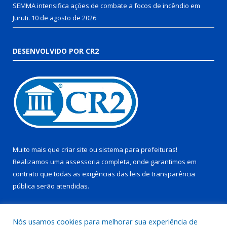
SEMMA intensifica ações de combate a focos de incêndio em
Juruti.
10 de agosto de 2026
DESENVOLVIDO POR CR2
Muito mais que
criar site
ou
sistema para prefeituras
!
Realizamos uma
assessoria
completa, onde garantimos em
contrato que todas as exigências das
leis de transparência
pública
serão atendidas.
Conheça o
PNTP
e o
Radar da Transparência Pública
Nós usamos cookies para melhorar sua experiência de