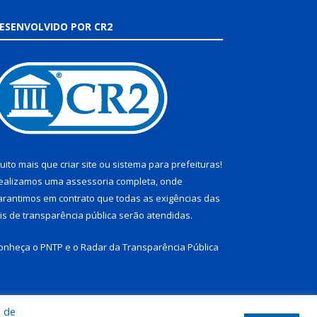
ESENVOLVIDO POR CR2
uito mais que
criar site
ou
sistema para prefeituras
!
ealizamos uma
assessoria
completa, onde
arantimos em contrato que todas as exigências das
eis de transparência pública
serão atendidas.
onheça o
PNTP
e o
Radar da Transparência Pública
a de