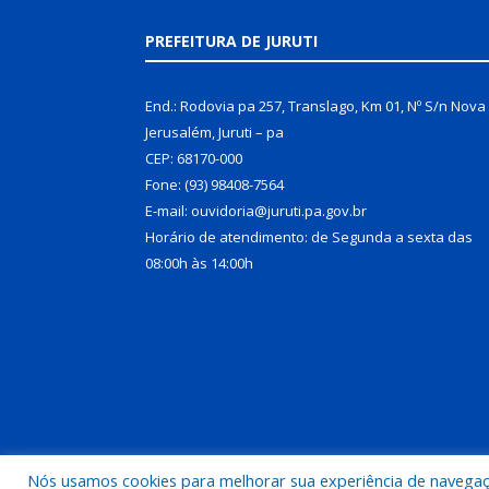
PREFEITURA DE JURUTI
End.: Rodovia pa 257, Translago, Km 01, Nº S/n Nova
Jerusalém, Juruti – pa
CEP: 68170-000
Fone: (93) 98408-7564
E-mail: ouvidoria@juruti.pa.gov.br
Horário de atendimento: de Segunda a sexta das
08:00h às 14:00h
Nós usamos cookies para melhorar sua experiência de navegação