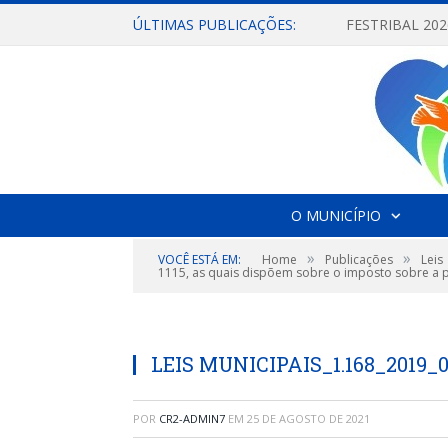
ÚLTIMAS PUBLICAÇÕES:
O MUNICÍPIO
»
»
VOCÊ ESTÁ EM:
Home
Publicações
Leis
1115, as quais dispõem sobre o imposto sobre a pr
LEIS MUNICIPAIS_1.168_2019_
POR
CR2-ADMIN7
EM
25 DE AGOSTO DE 2021